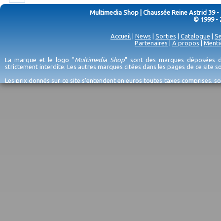
Multimedia Shop | Chaussée Reine Astrid 39 -
© 1999 - 
Accueil
|
News
|
Sorties
|
Catalogue
|
Se
Partenaires
|
A propos
|
Menti
La marque et le logo "
Multimedia Shop
" sont des marques déposées de
strictement interdite. Les autres marques citées dans les pages de ce site 
Les prix donnés sur ce site s'entendent en euros toutes taxes comprises, so
erreurs d'encodage, et sauf épuisement du stock et/ou impossibilité de r