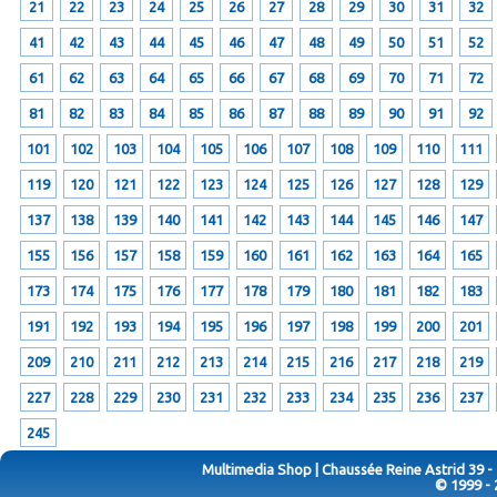
21
22
23
24
25
26
27
28
29
30
31
32
41
42
43
44
45
46
47
48
49
50
51
52
61
62
63
64
65
66
67
68
69
70
71
72
81
82
83
84
85
86
87
88
89
90
91
92
101
102
103
104
105
106
107
108
109
110
111
119
120
121
122
123
124
125
126
127
128
129
137
138
139
140
141
142
143
144
145
146
147
155
156
157
158
159
160
161
162
163
164
165
173
174
175
176
177
178
179
180
181
182
183
191
192
193
194
195
196
197
198
199
200
201
209
210
211
212
213
214
215
216
217
218
219
227
228
229
230
231
232
233
234
235
236
237
245
Multimedia Shop | Chaussée Reine Astrid 39 -
© 1999 - 