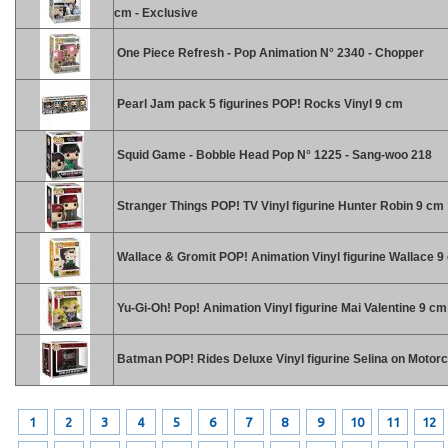
cm - Exclusive
One Piece Refresh - Pop Animation N° 2340 - Chopper
Pearl Jam pack 5 figurines POP! Rocks Vinyl 9 cm
Squid Game - Bobble Head Pop N° 1225 - Sang-woo 218
Stranger Things POP! TV Vinyl figurine Hunter Robin 9 cm
Wallace & Gromit POP! Animation Vinyl figurine Wallace 9
Yu-Gi-Oh! Pop! Animation Vinyl figurine Mai Valentine 9 cm
Batman POP! Rides Deluxe Vinyl figurine Selina on Motor
1
2
3
4
5
6
7
8
9
10
11
12