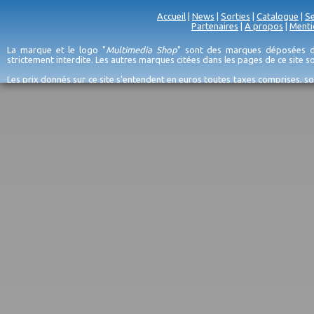
Accueil
|
News
|
Sorties
|
Catalogue
|
Se
Partenaires
|
A propos
|
Menti
La marque et le logo "
Multimedia Shop
" sont des marques déposées de
strictement interdite. Les autres marques citées dans les pages de ce site 
Les prix donnés sur ce site s'entendent en euros toutes taxes comprises, so
erreurs d'encodage, et sauf épuisement du stock et/ou impossibilité de r