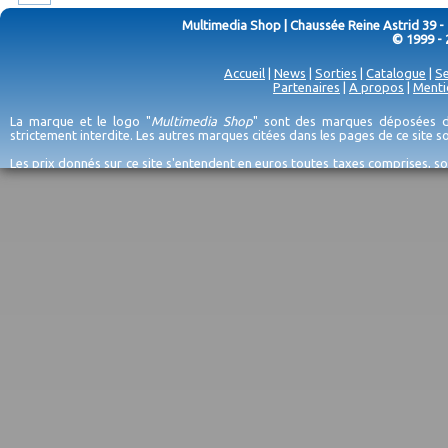
Multimedia Shop | Chaussée Reine Astrid 39 -
© 1999 - 
Accueil
|
News
|
Sorties
|
Catalogue
|
Se
Partenaires
|
A propos
|
Menti
La marque et le logo "
Multimedia Shop
" sont des marques déposées de
strictement interdite. Les autres marques citées dans les pages de ce site 
Les prix donnés sur ce site s'entendent en euros toutes taxes comprises, so
erreurs d'encodage, et sauf épuisement du stock et/ou impossibilité de r