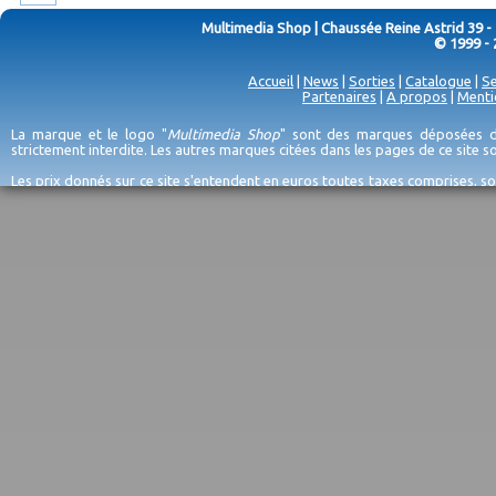
Multimedia Shop | Chaussée Reine Astrid 39 -
© 1999 - 
Accueil
|
News
|
Sorties
|
Catalogue
|
Se
Partenaires
|
A propos
|
Menti
La marque et le logo "
Multimedia Shop
" sont des marques déposées de
strictement interdite. Les autres marques citées dans les pages de ce site 
Les prix donnés sur ce site s'entendent en euros toutes taxes comprises, so
erreurs d'encodage, et sauf épuisement du stock et/ou impossibilité de r