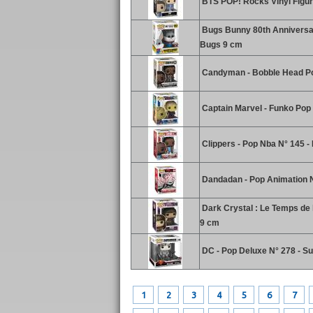
BTS POP! Rocks Vinyl Figu
Bugs Bunny 80th Anniversar
Bugs 9 cm
Candyman - Bobble Head Po
Captain Marvel - Funko Pop 
Clippers - Pop Nba N° 145 - 
Dandadan - Pop Animation N
Dark Crystal : Le Temps de l
9 cm
DC - Pop Deluxe N° 278 - Su
1
2
3
4
5
6
7