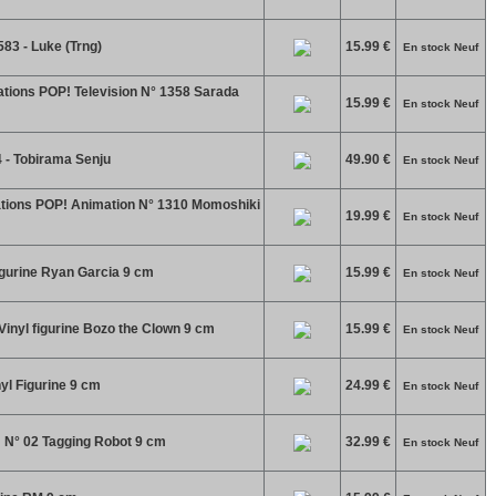
83 - Luke (Trng)
15.99 €
En stock Neuf
tions POP! Television N° 1358 Sarada
15.99 €
En stock Neuf
 - Tobirama Senju
49.90 €
En stock Neuf
tions POP! Animation N° 1310 Momoshiki
19.99 €
En stock Neuf
igurine Ryan Garcia 9 cm
15.99 €
En stock Neuf
inyl figurine Bozo the Clown 9 cm
15.99 €
En stock Neuf
yl Figurine 9 cm
24.99 €
En stock Neuf
 N° 02 Tagging Robot 9 cm
32.99 €
En stock Neuf