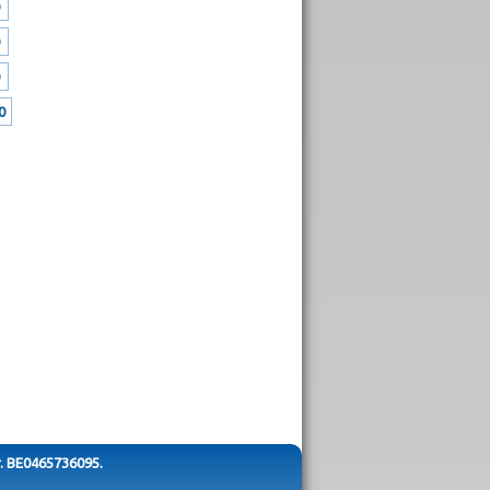
0
r. BE0465736095.