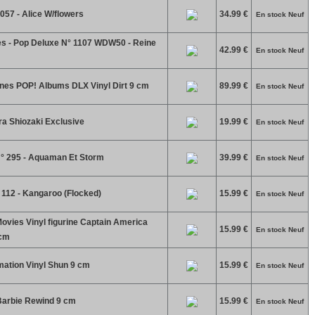
057 - Alice W/flowers
34.99 €
En stock Neuf
es - Pop Deluxe N° 1107 WDW50 - Reine
42.99 €
En stock Neuf
rines POP! Albums DLX Vinyl Dirt 9 cm
89.99 €
En stock Neuf
a Shiozaki Exclusive
19.99 €
En stock Neuf
° 295 - Aquaman Et Storm
39.99 €
En stock Neuf
 112 - Kangaroo (Flocked)
15.99 €
En stock Neuf
ies Vinyl figurine Captain America
15.99 €
En stock Neuf
 cm
ation Vinyl Shun 9 cm
15.99 €
En stock Neuf
Barbie Rewind 9 cm
15.99 €
En stock Neuf