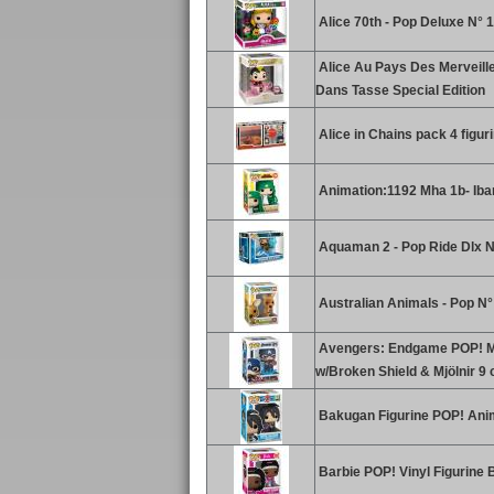
Alice 70th - Pop Deluxe N° 1
Alice Au Pays Des Merveill
Dans Tasse Special Edition
Alice in Chains pack 4 figu
Animation:1192 Mha 1b- Ibar
Aquaman 2 - Pop Ride Dlx N
Australian Animals - Pop N°
Avengers: Endgame POP! Mov
w/Broken Shield & Mjölnir 9
Bakugan Figurine POP! Anim
Barbie POP! Vinyl Figurine 