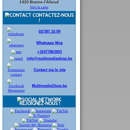
1420 Braine-l'Alleud
Voir la carte
CONTACTEZ-NOUS
!
02/387.10.09
Whatsapp Msg
+32477863903
info@multimediashop.be
Contact via le site
MultimediaShop.be
REJOIGNEZ-NOUS !