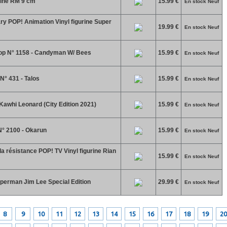
rine RM 9 cm
15.99 €
En stock Neuf
y POP! Animation Vinyl figurine Super
19.99 €
En stock Neuf
p N° 1158 - Candyman W/ Bees
15.99 €
En stock Neuf
N° 431 - Talos
15.99 €
En stock Neuf
Kawhi Leonard (City Edition 2021)
15.99 €
En stock Neuf
° 2100 - Okarun
15.99 €
En stock Neuf
a résistance POP! TV Vinyl figurine Rian
15.99 €
En stock Neuf
perman Jim Lee Special Edition
29.99 €
En stock Neuf
8
9
10
11
12
13
14
15
16
17
18
19
20