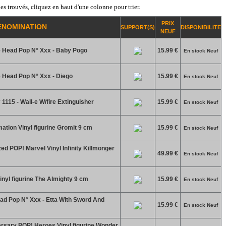
es trouvés, cliquez en haut d'une colonne pour trier.
PRIX
ENOMINATION
SUPPORT(S)
DISPONIBILITE
NEUF
 Head Pop N° Xxx - Baby Pogo
15.99 €
En stock Neuf
 Head Pop N° Xxx - Diego
15.99 €
En stock Neuf
1115 - Wall-e W/fire Extinguisher
15.99 €
En stock Neuf
tion Vinyl figurine Gromit 9 cm
15.99 €
En stock Neuf
zed POP! Marvel Vinyl Infinity Killmonger
49.99 €
En stock Neuf
inyl figurine The Almighty 9 cm
15.99 €
En stock Neuf
d Pop N° Xxx - Etta With Sword And
15.99 €
En stock Neuf
sary POP! Heroes Vinyl figurine Wonder