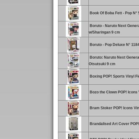
Book Of Boba Fett - Pop N° 5
Boruto - Naruto Next Genera
w/Sharingan 9 cm
Boruto - Pop Deluxe N° 1184
Boruto: Naruto Next Genera
Otsutsuki 9 cm
Boxing POP! Sports Vinyl F
Bozo the Clown POP! Icons V
Bram Stoker POP! Icons Vin
Brandalised Art Cover POP!