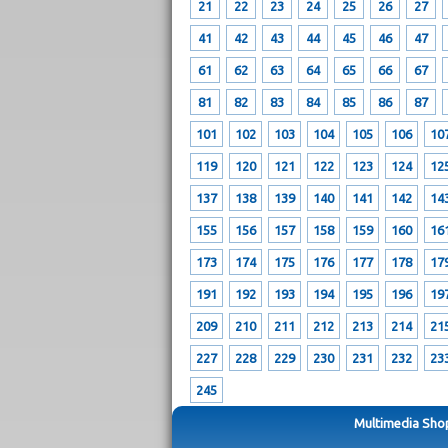
21
22
23
24
25
26
27
41
42
43
44
45
46
47
61
62
63
64
65
66
67
81
82
83
84
85
86
87
101
102
103
104
105
106
10
119
120
121
122
123
124
12
137
138
139
140
141
142
14
155
156
157
158
159
160
16
173
174
175
176
177
178
17
191
192
193
194
195
196
19
209
210
211
212
213
214
21
227
228
229
230
231
232
23
245
Multimedia Shop