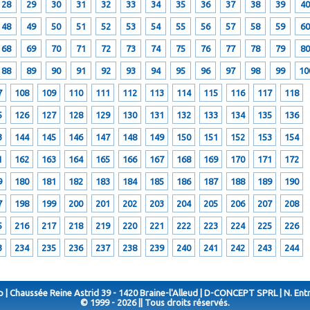
28
29
30
31
32
33
34
35
36
37
38
39
40
48
49
50
51
52
53
54
55
56
57
58
59
60
68
69
70
71
72
73
74
75
76
77
78
79
80
88
89
90
91
92
93
94
95
96
97
98
99
10
7
108
109
110
111
112
113
114
115
116
117
118
5
126
127
128
129
130
131
132
133
134
135
136
3
144
145
146
147
148
149
150
151
152
153
154
1
162
163
164
165
166
167
168
169
170
171
172
9
180
181
182
183
184
185
186
187
188
189
190
7
198
199
200
201
202
203
204
205
206
207
208
5
216
217
218
219
220
221
222
223
224
225
226
3
234
235
236
237
238
239
240
241
242
243
244
 | Chaussée Reine Astrid 39 - 1420 Braine-l'Alleud | D-CONCEPT SPRL | N. Ent
© 1999 - 2026 || Tous droits réservés.