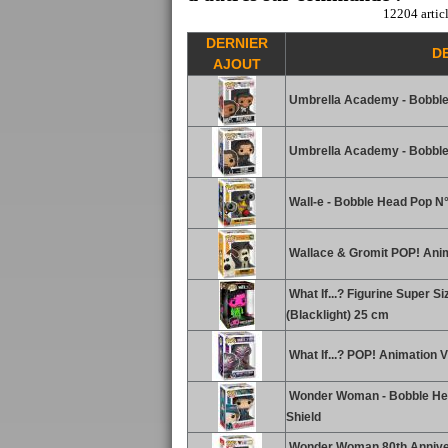
12204 articl
DERNIER
D
AJOUT
Umbrella Academy - Bobble
Umbrella Academy - Bobble
Wall-e - Bobble Head Pop N° 
Wallace & Gromit POP! Anima
What If...? Figurine Super Si
(Blacklight) 25 cm
What If...? POP! Animation V
Wonder Woman - Bobble Hea
Shield
Wonder Woman 80th Anniver