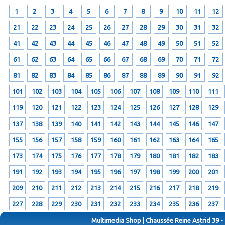
1
2
3
4
5
6
7
8
9
10
11
12
21
22
23
24
25
26
27
28
29
30
31
32
41
42
43
44
45
46
47
48
49
50
51
52
61
62
63
64
65
66
67
68
69
70
71
72
81
82
83
84
85
86
87
88
89
90
91
92
101
102
103
104
105
106
107
108
109
110
111
119
120
121
122
123
124
125
126
127
128
129
137
138
139
140
141
142
143
144
145
146
147
155
156
157
158
159
160
161
162
163
164
165
173
174
175
176
177
178
179
180
181
182
183
191
192
193
194
195
196
197
198
199
200
201
209
210
211
212
213
214
215
216
217
218
219
227
228
229
230
231
232
233
234
235
236
237
Multimedia Shop | Chaussée Reine Astrid 39 -