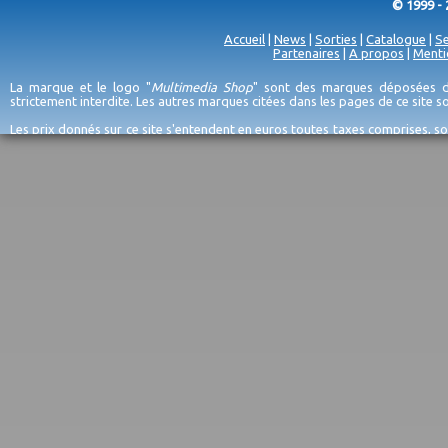
© 1999 - 
Accueil
|
News
|
Sorties
|
Catalogue
|
Se
Partenaires
|
A propos
|
Menti
La marque et le logo "
Multimedia Shop
" sont des marques déposées de
strictement interdite. Les autres marques citées dans les pages de ce site 
Les prix donnés sur ce site s'entendent en euros toutes taxes comprises, so
erreurs d'encodage, et sauf épuisement du stock et/ou impossibilité de r