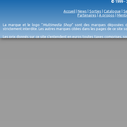
© 1999 - 
Accueil
|
News
|
Sorties
|
Catalogue
|
Se
Partenaires
|
A propos
|
Menti
La marque et le logo "
Multimedia Shop
" sont des marques déposées de
strictement interdite. Les autres marques citées dans les pages de ce site 
Les prix donnés sur ce site s'entendent en euros toutes taxes comprises, so
erreurs d'encodage, et sauf épuisement du stock et/ou impossibilité de r