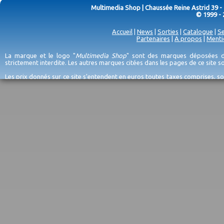
Multimedia Shop | Chaussée Reine Astrid 39 -
© 1999 - 
Accueil
|
News
|
Sorties
|
Catalogue
|
Se
Partenaires
|
A propos
|
Menti
La marque et le logo "
Multimedia Shop
" sont des marques déposées de
strictement interdite. Les autres marques citées dans les pages de ce site 
Les prix donnés sur ce site s'entendent en euros toutes taxes comprises, so
erreurs d'encodage, et sauf épuisement du stock et/ou impossibilité de r