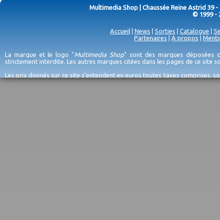
Multimedia Shop | Chaussée Reine Astrid 39 -
© 1999 - 
Accueil
|
News
|
Sorties
|
Catalogue
|
Se
Partenaires
|
A propos
|
Menti
La marque et le logo "
Multimedia Shop
" sont des marques déposées de
strictement interdite. Les autres marques citées dans les pages de ce site 
Les prix donnés sur ce site s'entendent en euros toutes taxes comprises, so
erreurs d'encodage, et sauf épuisement du stock et/ou impossibilité de r