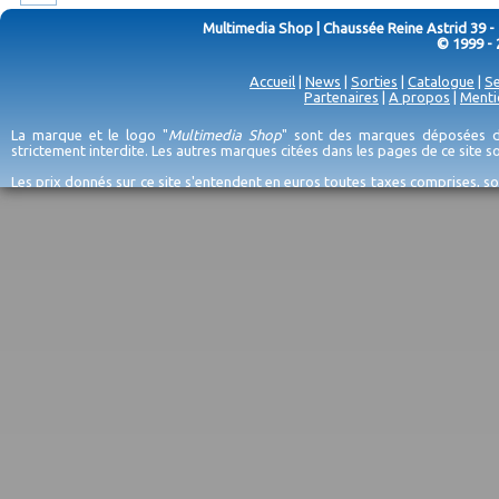
Multimedia Shop | Chaussée Reine Astrid 39 -
© 1999 - 
Accueil
|
News
|
Sorties
|
Catalogue
|
Se
Partenaires
|
A propos
|
Menti
La marque et le logo "
Multimedia Shop
" sont des marques déposées de
strictement interdite. Les autres marques citées dans les pages de ce site 
Les prix donnés sur ce site s'entendent en euros toutes taxes comprises, so
erreurs d'encodage, et sauf épuisement du stock et/ou impossibilité de r