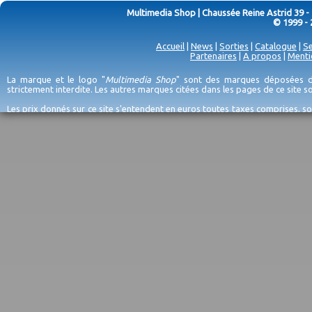
Multimedia Shop | Chaussée Reine Astrid 39 -
© 1999 - 
Accueil
|
News
|
Sorties
|
Catalogue
|
Se
Partenaires
|
A propos
|
Menti
La marque et le logo "
Multimedia Shop
" sont des marques déposées de
strictement interdite. Les autres marques citées dans les pages de ce site 
Les prix donnés sur ce site s'entendent en euros toutes taxes comprises, so
erreurs d'encodage, et sauf épuisement du stock et/ou impossibilité de r