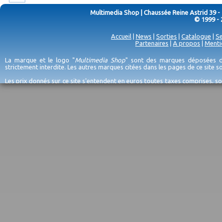
Multimedia Shop | Chaussée Reine Astrid 39 -
© 1999 - 
Accueil
|
News
|
Sorties
|
Catalogue
|
Se
Partenaires
|
A propos
|
Menti
La marque et le logo "
Multimedia Shop
" sont des marques déposées de
strictement interdite. Les autres marques citées dans les pages de ce site 
Les prix donnés sur ce site s'entendent en euros toutes taxes comprises, so
erreurs d'encodage, et sauf épuisement du stock et/ou impossibilité de r