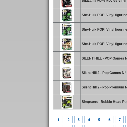
Shazam! POP! Movies Vinyl 
She-Hulk POP! Vinyl figurin
She-Hulk POP! Vinyl figurin
She-Hulk POP! Vinyl figuri
SILENT HILL - POP Games N°
Silent Hill 2 - Pop Games N
Silent Hill 2 - Pop Premium
Simpsons - Bobble Head Pop
1
2
3
4
5
6
7