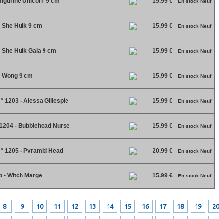
figurine Unicorn 9 cm
15.99 €
En stock Neuf
e She Hulk 9 cm
15.99 €
En stock Neuf
e She Hulk Gala 9 cm
15.99 €
En stock Neuf
ne Wong 9 cm
15.99 €
En stock Neuf
 1203 - Alessa Gillespie
15.99 €
En stock Neuf
° 1204 - Bubblehead Nurse
15.99 €
En stock Neuf
 N° 1205 - Pyramid Head
20.99 €
En stock Neuf
 - Witch Marge
15.99 €
En stock Neuf
8
9
10
11
12
13
14
15
16
17
18
19
20