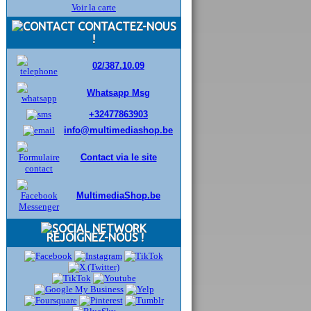
Voir la carte
CONTACTEZ-NOUS
!
02/387.10.09
Whatsapp Msg
+32477863903
info@multimediashop.be
Contact via le site
MultimediaShop.be
REJOIGNEZ-NOUS !