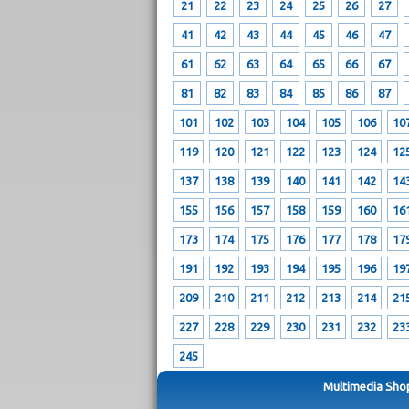
21
22
23
24
25
26
27
41
42
43
44
45
46
47
61
62
63
64
65
66
67
81
82
83
84
85
86
87
101
102
103
104
105
106
10
119
120
121
122
123
124
12
137
138
139
140
141
142
14
155
156
157
158
159
160
16
173
174
175
176
177
178
17
191
192
193
194
195
196
19
209
210
211
212
213
214
21
227
228
229
230
231
232
23
245
Multimedia Shop