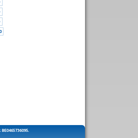
0
r. BE0465736095.