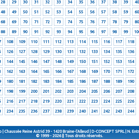
28
29
30
31
32
33
34
35
36
37
38
39
40
48
49
50
51
52
53
54
55
56
57
58
59
60
68
69
70
71
72
73
74
75
76
77
78
79
80
88
89
90
91
92
93
94
95
96
97
98
99
10
7
108
109
110
111
112
113
114
115
116
117
118
5
126
127
128
129
130
131
132
133
134
135
136
3
144
145
146
147
148
149
150
151
152
153
154
1
162
163
164
165
166
167
168
169
170
171
172
9
180
181
182
183
184
185
186
187
188
189
190
7
198
199
200
201
202
203
204
205
206
207
208
5
216
217
218
219
220
221
222
223
224
225
226
3
234
235
236
237
238
239
240
241
242
243
244
 | Chaussée Reine Astrid 39 - 1420 Braine-l'Alleud | D-CONCEPT SPRL | N. Ent
© 1999 - 2026 || Tous droits réservés.