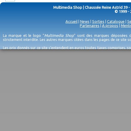
Multimedia Shop | Chaussée Reine Astrid 39 -
© 1999 - 
Accueil
|
News
|
Sorties
|
Catalogue
|
Se
Partenaires
|
A propos
|
Menti
La marque et le logo "
Multimedia Shop
" sont des marques déposées de
strictement interdite. Les autres marques citées dans les pages de ce site 
Les prix donnés sur ce site s'entendent en euros toutes taxes comprises, so
erreurs d'encodage, et sauf épuisement du stock et/ou impossibilité de r