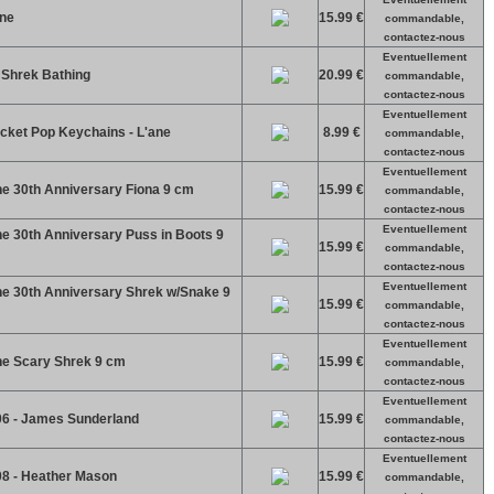
Ane
15.99 €
commandable,
contactez-nous
Eventuellement
 Shrek Bathing
20.99 €
commandable,
contactez-nous
Eventuellement
cket Pop Keychains - L'ane
8.99 €
commandable,
contactez-nous
Eventuellement
ne 30th Anniversary Fiona 9 cm
15.99 €
commandable,
contactez-nous
Eventuellement
ne 30th Anniversary Puss in Boots 9
15.99 €
commandable,
contactez-nous
Eventuellement
ne 30th Anniversary Shrek w/Snake 9
15.99 €
commandable,
contactez-nous
Eventuellement
ne Scary Shrek 9 cm
15.99 €
commandable,
contactez-nous
Eventuellement
206 - James Sunderland
15.99 €
commandable,
contactez-nous
Eventuellement
208 - Heather Mason
15.99 €
commandable,