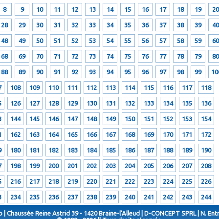
8
9
10
11
12
13
14
15
16
17
18
19
20
28
29
30
31
32
33
34
35
36
37
38
39
40
48
49
50
51
52
53
54
55
56
57
58
59
60
68
69
70
71
72
73
74
75
76
77
78
79
80
88
89
90
91
92
93
94
95
96
97
98
99
10
7
108
109
110
111
112
113
114
115
116
117
118
5
126
127
128
129
130
131
132
133
134
135
136
3
144
145
146
147
148
149
150
151
152
153
154
1
162
163
164
165
166
167
168
169
170
171
172
9
180
181
182
183
184
185
186
187
188
189
190
7
198
199
200
201
202
203
204
205
206
207
208
5
216
217
218
219
220
221
222
223
224
225
226
3
234
235
236
237
238
239
240
241
242
243
244
 | Chaussée Reine Astrid 39 - 1420 Braine-l'Alleud | D-CONCEPT SPRL | N. Ent