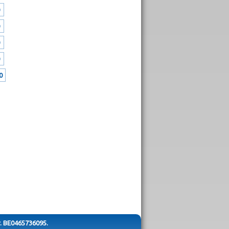
0
r. BE0465736095.