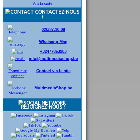
Voir la carte
CONTACTEZ-NOUS
!
02/387.10.09
Whatsapp Msg
+32477863903
info@multimediashop.be
Contact via le site
MultimediaShop.be
REJOIGNEZ-NOUS !