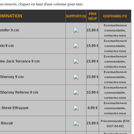
es trouvés, cliquez en haut d'une colonne pour trier.
PRIX
OMINATION
SUPPORT(S)
DISPONIBILITE
NEUF
Eventuellement
nnifer 9 cm
15.99 €
commandable,
contactez-nous
Eventuellement
kki 9 cm
15.99 €
commandable,
contactez-nous
Eventuellement
rine Jack Torrance 9 cm
15.99 €
commandable,
contactez-nous
Eventuellement
e Shorsey 9 cm
15.99 €
commandable,
contactez-nous
Eventuellement
e Shorsey Referee 9 cm
15.99 €
commandable,
contactez-nous
Eventuellement
 Shrek Effrayant
8.99 €
commandable,
contactez-nous
Précommande (ETA
 Biscuit
15.99 €
2027-04-02)
Eventuellement