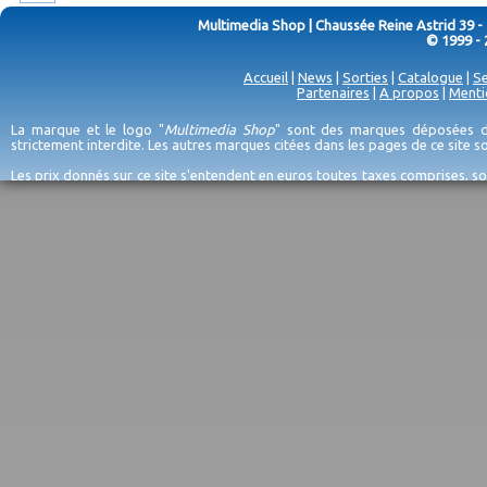
Multimedia Shop | Chaussée Reine Astrid 39 -
© 1999 - 
Accueil
|
News
|
Sorties
|
Catalogue
|
Se
Partenaires
|
A propos
|
Menti
La marque et le logo "
Multimedia Shop
" sont des marques déposées de
strictement interdite. Les autres marques citées dans les pages de ce site 
Les prix donnés sur ce site s'entendent en euros toutes taxes comprises, so
erreurs d'encodage, et sauf épuisement du stock et/ou impossibilité de r