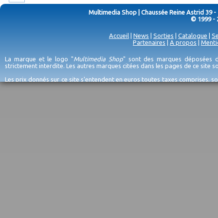
Multimedia Shop | Chaussée Reine Astrid 39 -
© 1999 - 
Accueil
|
News
|
Sorties
|
Catalogue
|
Se
Partenaires
|
A propos
|
Menti
La marque et le logo "
Multimedia Shop
" sont des marques déposées de
strictement interdite. Les autres marques citées dans les pages de ce site 
Les prix donnés sur ce site s'entendent en euros toutes taxes comprises, so
erreurs d'encodage, et sauf épuisement du stock et/ou impossibilité de r