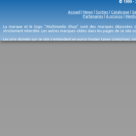
© 1999 - 
Accueil
|
News
|
Sorties
|
Catalogue
|
Se
Partenaires
|
A propos
|
Menti
La marque et le logo "
Multimedia Shop
" sont des marques déposées de
strictement interdite. Les autres marques citées dans les pages de ce site 
Les prix donnés sur ce site s'entendent en euros toutes taxes comprises, so
erreurs d'encodage, et sauf épuisement du stock et/ou impossibilité de r