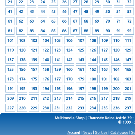
21
22
23
24
25
26
27
28
29
30
31
32
41
42
43
44
45
46
47
48
49
50
51
52
61
62
63
64
65
66
67
68
69
70
71
72
81
82
83
84
85
86
87
88
89
90
91
92
101
102
103
104
105
106
107
108
109
110
111
119
120
121
122
123
124
125
126
127
128
129
137
138
139
140
141
142
143
144
145
146
147
155
156
157
158
159
160
161
162
163
164
165
173
174
175
176
177
178
179
180
181
182
183
191
192
193
194
195
196
197
198
199
200
201
209
210
211
212
213
214
215
216
217
218
219
227
228
229
230
231
232
233
234
235
236
237
Multimedia Shop | Chaussée Reine Astrid 39 -
© 1999 - 
Accueil
|
News
|
Sorties
|
Catalogue
|
Se