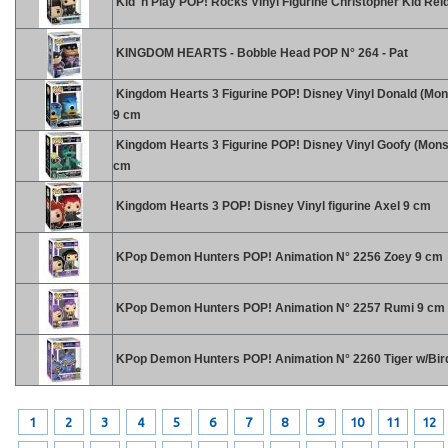
Kid 'n Play POP! Rocks Vinyl Figurine Christopher Kid Rei
KINGDOM HEARTS - Bobble Head POP N° 264 - Pat
Kingdom Hearts 3 Figurine POP! Disney Vinyl Donald (Mons
9 cm
Kingdom Hearts 3 Figurine POP! Disney Vinyl Goofy (Monst
cm
Kingdom Hearts 3 POP! Disney Vinyl figurine Axel 9 cm
KPop Demon Hunters POP! Animation N° 2256 Zoey 9 cm
KPop Demon Hunters POP! Animation N° 2257 Rumi 9 cm
KPop Demon Hunters POP! Animation N° 2260 Tiger w/Bir
1
2
3
4
5
6
7
8
9
10
11
12