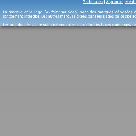
Partenaires
|
A propos
|
Menti
La marque et le logo "
Multimedia Shop
" sont des marques déposées de
strictement interdite. Les autres marques citées dans les pages de ce site 
Les prix donnés sur ce site s'entendent en euros toutes taxes comprises, so
erreurs d'encodage, et sauf épuisement du stock et/ou impossibilité de r