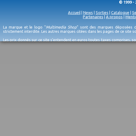
© 1999 - 
Accueil
|
News
|
Sorties
|
Catalogue
|
Se
Partenaires
|
A propos
|
Menti
La marque et le logo "
Multimedia Shop
" sont des marques déposées de
strictement interdite. Les autres marques citées dans les pages de ce site 
Les prix donnés sur ce site s'entendent en euros toutes taxes comprises, so
erreurs d'encodage, et sauf épuisement du stock et/ou impossibilité de r