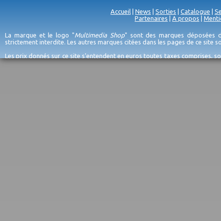
Accueil
|
News
|
Sorties
|
Catalogue
|
Se
Partenaires
|
A propos
|
Menti
La marque et le logo "
Multimedia Shop
" sont des marques déposées de
strictement interdite. Les autres marques citées dans les pages de ce site 
Les prix donnés sur ce site s'entendent en euros toutes taxes comprises, so
erreurs d'encodage, et sauf épuisement du stock et/ou impossibilité de r