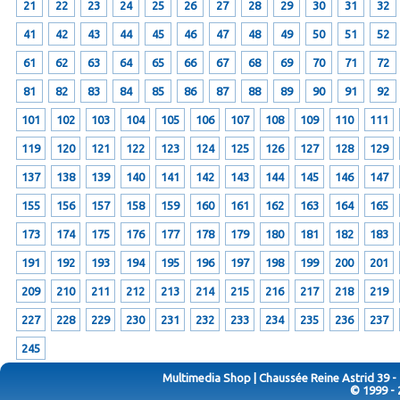
21
22
23
24
25
26
27
28
29
30
31
32
41
42
43
44
45
46
47
48
49
50
51
52
61
62
63
64
65
66
67
68
69
70
71
72
81
82
83
84
85
86
87
88
89
90
91
92
101
102
103
104
105
106
107
108
109
110
111
119
120
121
122
123
124
125
126
127
128
129
137
138
139
140
141
142
143
144
145
146
147
155
156
157
158
159
160
161
162
163
164
165
173
174
175
176
177
178
179
180
181
182
183
191
192
193
194
195
196
197
198
199
200
201
209
210
211
212
213
214
215
216
217
218
219
227
228
229
230
231
232
233
234
235
236
237
245
Multimedia Shop | Chaussée Reine Astrid 39 -
© 1999 - 