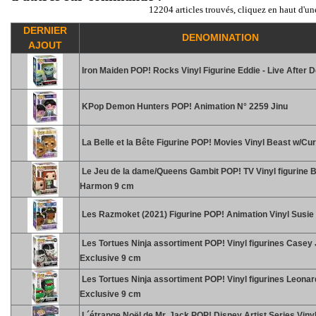
12204 articles trouvés, cliquez en haut d'un
DERNIER
DENOMINATION
AJOUT
Iron Maiden POP! Rocks Vinyl Figurine Eddie - Live After 
KPop Demon Hunters POP! Animation N° 2259 Jinu
La Belle et la Bête Figurine POP! Movies Vinyl Beast w/Cu
Le Jeu de la dame/Queens Gambit POP! TV Vinyl figurine 
Harmon 9 cm
Les Razmoket (2021) Figurine POP! Animation Vinyl Susie
Les Tortues Ninja assortiment POP! Vinyl figurines Casey
Exclusive 9 cm
Les Tortues Ninja assortiment POP! Vinyl figurines Leona
Exclusive 9 cm
L´étrange Noël de Mr. Jack POP! Disney Artist Series Vinyl