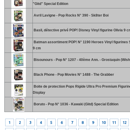
"Gitd" Special Edition
Avril Lavigne - Pop Rocks N° 390 - Sk8ter Boi
Basil, détective privé POP! Disney Vinyl figurine Olivia 9 
Batman assortiment POP! N° 1190 Heroes Vinyl figurines 
9 cm
Bisounours - Pop N° 1207 - 40ème Ann. - Grostaquin (Wish
Black Phone - Pop Movies N° 1488 - The Grabber
Boite de protection Pops Rigide Ultra Pro Premium Figuri
Display
Boruto - Pop N° 1036 - Kawaki (Gitd) Special Edition
1
2
3
4
5
6
7
8
9
10
11
12