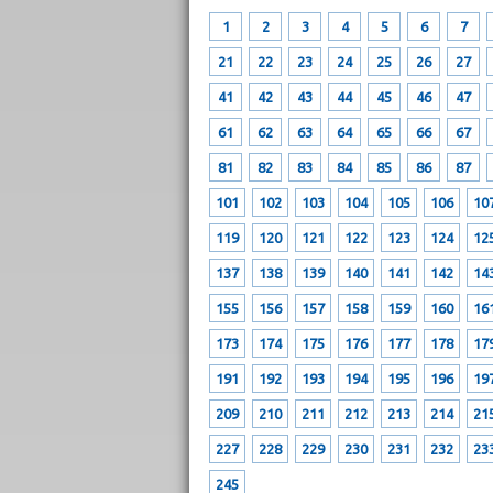
1
2
3
4
5
6
7
21
22
23
24
25
26
27
41
42
43
44
45
46
47
61
62
63
64
65
66
67
81
82
83
84
85
86
87
101
102
103
104
105
106
10
119
120
121
122
123
124
12
137
138
139
140
141
142
14
155
156
157
158
159
160
16
173
174
175
176
177
178
17
191
192
193
194
195
196
19
209
210
211
212
213
214
21
227
228
229
230
231
232
23
245