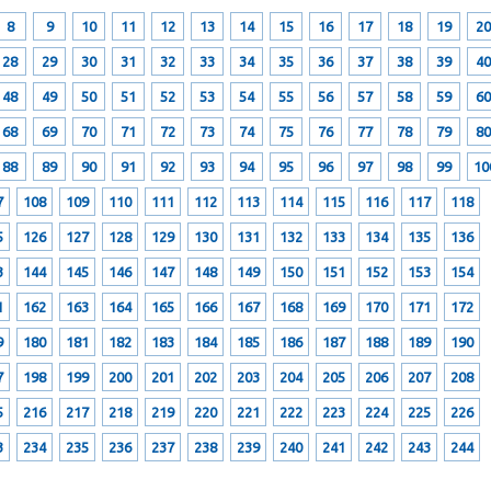
8
9
10
11
12
13
14
15
16
17
18
19
20
28
29
30
31
32
33
34
35
36
37
38
39
40
48
49
50
51
52
53
54
55
56
57
58
59
60
68
69
70
71
72
73
74
75
76
77
78
79
80
88
89
90
91
92
93
94
95
96
97
98
99
10
7
108
109
110
111
112
113
114
115
116
117
118
5
126
127
128
129
130
131
132
133
134
135
136
3
144
145
146
147
148
149
150
151
152
153
154
1
162
163
164
165
166
167
168
169
170
171
172
9
180
181
182
183
184
185
186
187
188
189
190
7
198
199
200
201
202
203
204
205
206
207
208
5
216
217
218
219
220
221
222
223
224
225
226
3
234
235
236
237
238
239
240
241
242
243
244