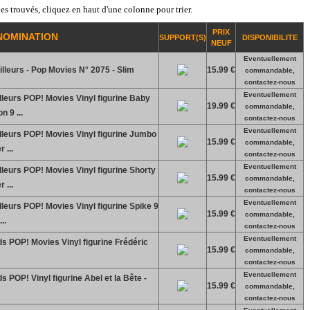
es trouvés, cliquez en haut d'une colonne pour trier.
PRIX
NOMINATION
SUPPORT(S)
DISPONIBILITE
NEUF
Eventuellement
leurs - Pop Movies N° 2075 - Slim
15.99 €
commandable,
contactez-nous
Eventuellement
leurs POP! Movies Vinyl figurine Baby
19.99 €
commandable,
 9 ...
contactez-nous
Eventuellement
lleurs POP! Movies Vinyl figurine Jumbo
15.99 €
commandable,
 ...
contactez-nous
Eventuellement
leurs POP! Movies Vinyl figurine Shorty
15.99 €
commandable,
 ...
contactez-nous
Eventuellement
leurs POP! Movies Vinyl figurine Spike 9
15.99 €
commandable,
..
contactez-nous
Eventuellement
s POP! Movies Vinyl figurine Frédéric
15.99 €
commandable,
contactez-nous
Eventuellement
 POP! Vinyl figurine Abel et la Bête -
15.99 €
commandable,
contactez-nous