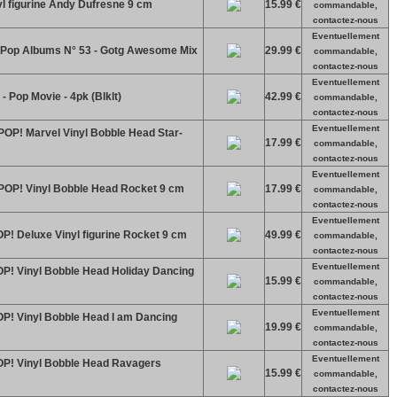
l figurine Andy Dufresne 9 cm
15.99 €
commandable,
contactez-nous
Eventuellement
- Pop Albums N° 53 - Gotg Awesome Mix
29.99 €
commandable,
contactez-nous
Eventuellement
- Pop Movie - 4pk (Blklt)
42.99 €
commandable,
contactez-nous
Eventuellement
POP! Marvel Vinyl Bobble Head Star-
17.99 €
commandable,
contactez-nous
Eventuellement
 POP! Vinyl Bobble Head Rocket 9 cm
17.99 €
commandable,
contactez-nous
Eventuellement
P! Deluxe Vinyl figurine Rocket 9 cm
49.99 €
commandable,
contactez-nous
Eventuellement
OP! Vinyl Bobble Head Holiday Dancing
15.99 €
commandable,
contactez-nous
Eventuellement
OP! Vinyl Bobble Head I am Dancing
19.99 €
commandable,
contactez-nous
Eventuellement
OP! Vinyl Bobble Head Ravagers
15.99 €
commandable,
contactez-nous