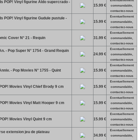
Eventuellement
s POP! Vinyl figurine Aldo supercrado -
15.99 €
commandable,
contactez-nous
Eventuellement
s POP! Vinyl figurine Gudule pustule -
15.99 €
commandable,
contactez-nous
Eventuellement
mic Cover N° 21 - Requin
31.99 €
commandable,
contactez-nous
Eventuellement
n. - Pop Super N° 1754 - Grand Requin
24.99 €
commandable,
contactez-nous
Eventuellement
niv. - Pop Movies N° 1755 - Quint
15.99 €
commandable,
contactez-nous
Eventuellement
 POP! Movies Vinyl Chief Brody 9 cm
15.99 €
commandable,
contactez-nous
Eventuellement
 POP! Movies Vinyl Matt Hooper 9 cm
15.99 €
commandable,
contactez-nous
Eventuellement
 POP! Movies Vinyl Quint 9 cm
15.99 €
commandable,
contactez-nous
Eventuellement
se extension jeu de plateau
34.99 €
commandable,