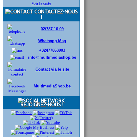
Voir la carte
CONTACTEZ-NOUS
!
02/387.10.09
Whatsapp Msg
+32477863903
info@multimediashop.be
Contact via le site
MultimediaShop.be
REJOIGNEZ-NOUS !