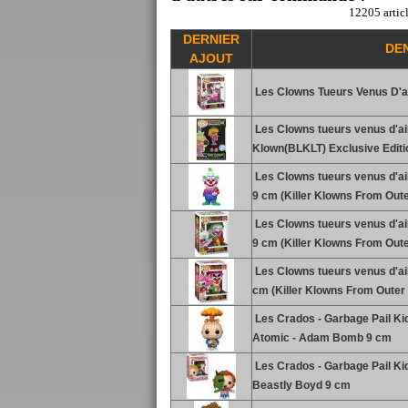
12205 articl
DERNIER
DE
AJOUT
Les Clowns Tueurs Venus D'ail
Les Clowns tueurs venus d'ail
Klown(BLKLT) Exclusive Edition
Les Clowns tueurs venus d'ai
9 cm (Killer Klowns From Outer
Les Clowns tueurs venus d'ail
9 cm (Killer Klowns From Outer
Les Clowns tueurs venus d'ail
cm (Killer Klowns From Outer .
Les Crados - Garbage Pail Kid
Atomic - Adam Bomb 9 cm
Les Crados - Garbage Pail Kids
Beastly Boyd 9 cm