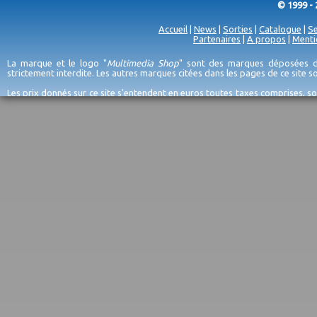
© 1999 - 
Accueil
|
News
|
Sorties
|
Catalogue
|
Se
Partenaires
|
A propos
|
Menti
La marque et le logo "
Multimedia Shop
" sont des marques déposées de
strictement interdite. Les autres marques citées dans les pages de ce site 
Les prix donnés sur ce site s'entendent en euros toutes taxes comprises, so
erreurs d'encodage, et sauf épuisement du stock et/ou impossibilité de r