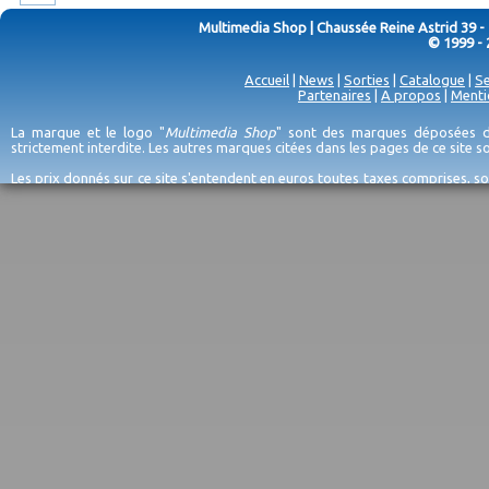
Multimedia Shop | Chaussée Reine Astrid 39 -
© 1999 - 
Accueil
|
News
|
Sorties
|
Catalogue
|
Se
Partenaires
|
A propos
|
Menti
La marque et le logo "
Multimedia Shop
" sont des marques déposées de
strictement interdite. Les autres marques citées dans les pages de ce site 
Les prix donnés sur ce site s'entendent en euros toutes taxes comprises, so
erreurs d'encodage, et sauf épuisement du stock et/ou impossibilité de r