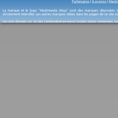
Partenaires
|
A propos
|
Menti
La marque et le logo "
Multimedia Shop
" sont des marques déposées de
strictement interdite. Les autres marques citées dans les pages de ce site 
Les prix donnés sur ce site s'entendent en euros toutes taxes comprises, so
erreurs d'encodage, et sauf épuisement du stock et/ou impossibilité de r