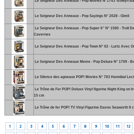
Le Seigneur Des Anneaux - Pop Movies N°1743 -Eowyn Bat
Le Seigneur Des Anneaux - Pop Sayings N° 2028 - Gimli
Le Seigneur Des Anneaux - Pop Super 6'' N° 1580 - Troll D
Cavernes
Le Seigneur Des Anneaux - Pop Town N° 02 - Lurtz Avec O
Le Seigneur Des Anneaux Meme - Pop Deluxe N° 1709 - B
Le Silence des agneaux POP! Movies N° 783 Hannibal Lec
Le Trône de Fer POP! Deluxe Vinyl figurine Night King on I
15 cm
Le Trône de fer POP! TV Vinyl Figurine Davos Seaworth 9 
1
2
3
4
5
6
7
8
9
10
11
12