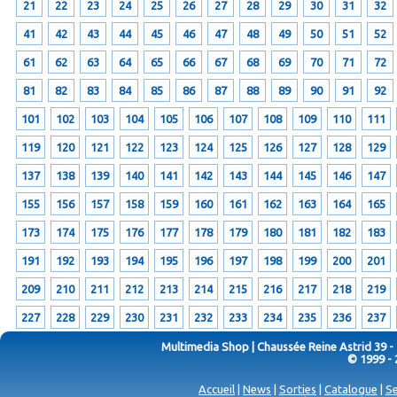
21
22
23
24
25
26
27
28
29
30
31
32
41
42
43
44
45
46
47
48
49
50
51
52
61
62
63
64
65
66
67
68
69
70
71
72
81
82
83
84
85
86
87
88
89
90
91
92
101
102
103
104
105
106
107
108
109
110
111
119
120
121
122
123
124
125
126
127
128
129
137
138
139
140
141
142
143
144
145
146
147
155
156
157
158
159
160
161
162
163
164
165
173
174
175
176
177
178
179
180
181
182
183
191
192
193
194
195
196
197
198
199
200
201
209
210
211
212
213
214
215
216
217
218
219
227
228
229
230
231
232
233
234
235
236
237
Multimedia Shop | Chaussée Reine Astrid 39 -
© 1999 - 
Accueil
|
News
|
Sorties
|
Catalogue
|
Se