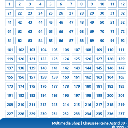
1
2
3
4
5
6
7
8
9
10
11
12
21
22
23
24
25
26
27
28
29
30
31
32
41
42
43
44
45
46
47
48
49
50
51
52
61
62
63
64
65
66
67
68
69
70
71
72
81
82
83
84
85
86
87
88
89
90
91
92
101
102
103
104
105
106
107
108
109
110
111
119
120
121
122
123
124
125
126
127
128
129
137
138
139
140
141
142
143
144
145
146
147
155
156
157
158
159
160
161
162
163
164
165
173
174
175
176
177
178
179
180
181
182
183
191
192
193
194
195
196
197
198
199
200
201
209
210
211
212
213
214
215
216
217
218
219
227
228
229
230
231
232
233
234
235
236
237
Multimedia Shop | Chaussée Reine Astrid 39 -
© 1999 - 