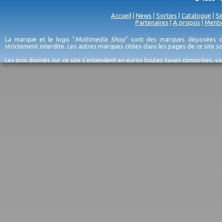
Accueil
|
News
|
Sorties
|
Catalogue
|
Se
Partenaires
|
A propos
|
Menti
La marque et le logo "
Multimedia Shop
" sont des marques déposées de
strictement interdite. Les autres marques citées dans les pages de ce site 
Les prix donnés sur ce site s'entendent en euros toutes taxes comprises, so
erreurs d'encodage, et sauf épuisement du stock et/ou impossibilité de r