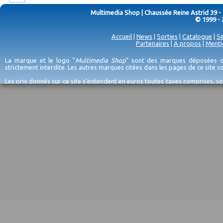
Multimedia Shop | Chaussée Reine Astrid 39 -
© 1999 - 
Accueil
|
News
|
Sorties
|
Catalogue
|
Se
Partenaires
|
A propos
|
Menti
La marque et le logo "
Multimedia Shop
" sont des marques déposées de
strictement interdite. Les autres marques citées dans les pages de ce site 
Les prix donnés sur ce site s'entendent en euros toutes taxes comprises, so
erreurs d'encodage, et sauf épuisement du stock et/ou impossibilité de r