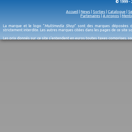
© 1999 - 
Accueil
|
News
|
Sorties
|
Catalogue
|
Se
Partenaires
|
A propos
|
Menti
La marque et le logo "
Multimedia Shop
" sont des marques déposées de
strictement interdite. Les autres marques citées dans les pages de ce site 
Les prix donnés sur ce site s'entendent en euros toutes taxes comprises, so
erreurs d'encodage, et sauf épuisement du stock et/ou impossibilité de r