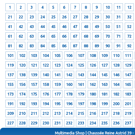
1
2
3
4
5
6
7
8
9
10
11
12
21
22
23
24
25
26
27
28
29
30
31
32
41
42
43
44
45
46
47
48
49
50
51
52
61
62
63
64
65
66
67
68
69
70
71
72
81
82
83
84
85
86
87
88
89
90
91
92
101
102
103
104
105
106
107
108
109
110
111
119
120
121
122
123
124
125
126
127
128
129
137
138
139
140
141
142
143
144
145
146
147
155
156
157
158
159
160
161
162
163
164
165
173
174
175
176
177
178
179
180
181
182
183
191
192
193
194
195
196
197
198
199
200
201
209
210
211
212
213
214
215
216
217
218
219
227
228
229
230
231
232
233
234
235
236
237
Multimedia Shop | Chaussée Reine Astrid 39 -