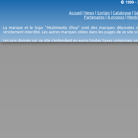
© 1999 - 
Accueil
|
News
|
Sorties
|
Catalogue
|
Se
Partenaires
|
A propos
|
Menti
La marque et le logo "
Multimedia Shop
" sont des marques déposées de
strictement interdite. Les autres marques citées dans les pages de ce site 
Les prix donnés sur ce site s'entendent en euros toutes taxes comprises, so
erreurs d'encodage, et sauf épuisement du stock et/ou impossibilité de r