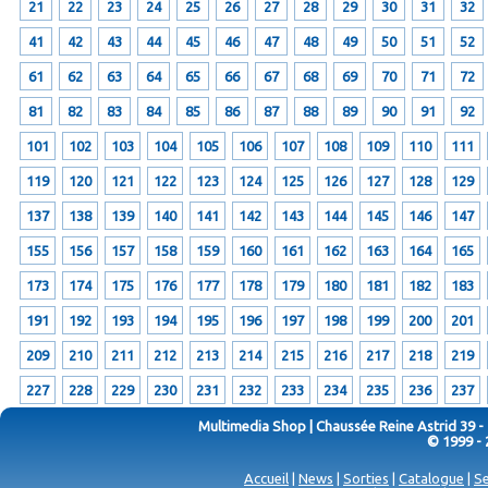
21
22
23
24
25
26
27
28
29
30
31
32
41
42
43
44
45
46
47
48
49
50
51
52
61
62
63
64
65
66
67
68
69
70
71
72
81
82
83
84
85
86
87
88
89
90
91
92
101
102
103
104
105
106
107
108
109
110
111
119
120
121
122
123
124
125
126
127
128
129
137
138
139
140
141
142
143
144
145
146
147
155
156
157
158
159
160
161
162
163
164
165
173
174
175
176
177
178
179
180
181
182
183
191
192
193
194
195
196
197
198
199
200
201
209
210
211
212
213
214
215
216
217
218
219
227
228
229
230
231
232
233
234
235
236
237
Multimedia Shop | Chaussée Reine Astrid 39 -
© 1999 - 
Accueil
|
News
|
Sorties
|
Catalogue
|
Se