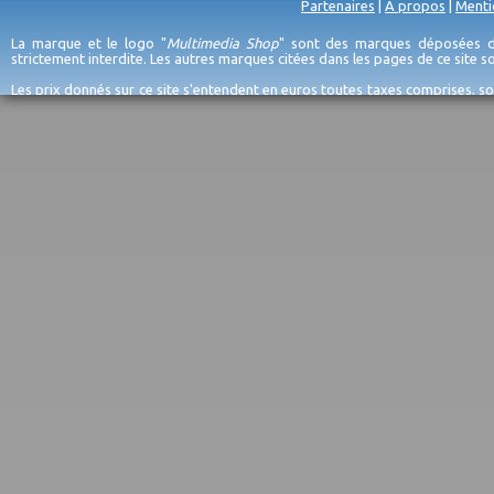
Partenaires
|
A propos
|
Menti
La marque et le logo "
Multimedia Shop
" sont des marques déposées de
strictement interdite. Les autres marques citées dans les pages de ce site 
Les prix donnés sur ce site s'entendent en euros toutes taxes comprises, so
erreurs d'encodage, et sauf épuisement du stock et/ou impossibilité de r