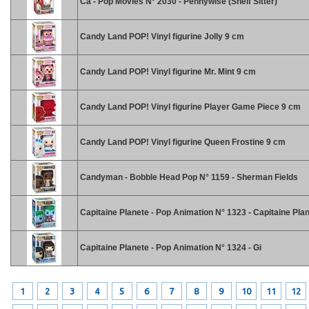
Ca - Pop Movies N° 2030 - Pennywise (Shelf Sitter)
Candy Land POP! Vinyl figurine Jolly 9 cm
Candy Land POP! Vinyl figurine Mr. Mint 9 cm
Candy Land POP! Vinyl figurine Player Game Piece 9 cm
Candy Land POP! Vinyl figurine Queen Frostine 9 cm
Candyman - Bobble Head Pop N° 1159 - Sherman Fields
Capitaine Planete - Pop Animation N° 1323 - Capitaine Pla
Capitaine Planete - Pop Animation N° 1324 - Gi
1
2
3
4
5
6
7
8
9
10
11
12