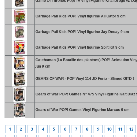
Game Of Thrones Pop! Tv Vinyl Figurine Khal Drogo W/ D
Garbage Pail Kids POP! Vinyl figurine Ali Gator 9 cm
Garbage Pail Kids POP! Vinyl figurine Jay Decay 9 cm
Garbage Pail Kids POP! Vinyl figurine Split Kit 9 cm
Gatchaman (La Bataille des planètes) POP! Animation Vinyl
Jun 9 cm
GEARS OF WAR - POP Vinyl 114 JD Fenix - Slimed GITD !
Gears of War POP! Games N° 475 Vinyl Figurine Kait Diaz
Gears of War POP! Games Vinyl Figurine Marcus 9 cm
1
2
3
4
5
6
7
8
9
10
11
12