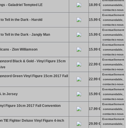
Eventuellement
ngs - Galadriel Tempted LE
18.99 €
commandable,
contactez-nous
Eventuellement
o Tell in the Dark - Harold
15.99 €
commandable,
contactez-nous
Eventuellement
o Tell in the Dark - Jangly Man
15.99 €
commandable,
contactez-nous
Eventuellement
cans - Zion Williamson
15.99 €
commandable,
contactez-nous
Eventuellement
nzord Black & Gold - Vinyl Figure 15cm
22.99 €
commandable,
sive
contactez-nous
Eventuellement
nzord Green Vinyl Figure 15cm 2017 Fall
22.99 €
commandable,
contactez-nous
Eventuellement
. in Jersey
15.99 €
commandable,
contactez-nous
Eventuellement
nyl Figure 10cm 2017 Fall Convention
17.99 €
commandable,
contactez-nous
Eventuellement
n TIE Fighter Deluxe Vinyl Figure 4-inch
29.99 €
commandable,