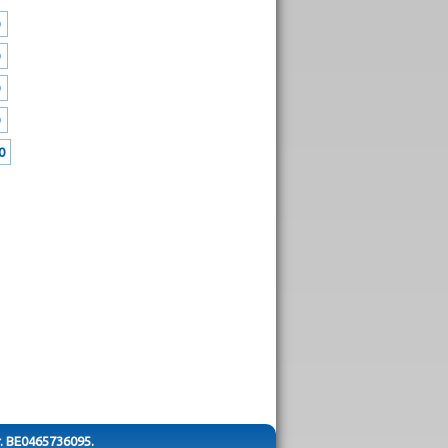
0
r. BE0465736095.