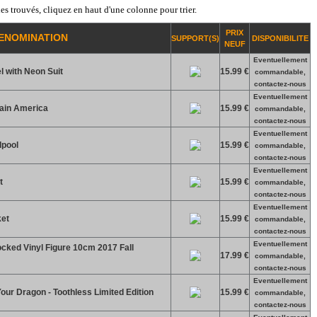
es trouvés, cliquez en haut d'une colonne pour trier.
PRIX
ENOMINATION
SUPPORT(S)
DISPONIBILITE
NEUF
Eventuellement
l with Neon Suit
15.99 €
commandable,
contactez-nous
Eventuellement
tain America
15.99 €
commandable,
contactez-nous
Eventuellement
dpool
15.99 €
commandable,
contactez-nous
Eventuellement
t
15.99 €
commandable,
contactez-nous
Eventuellement
ket
15.99 €
commandable,
contactez-nous
Eventuellement
ked Vinyl Figure 10cm 2017 Fall
17.99 €
commandable,
contactez-nous
Eventuellement
our Dragon - Toothless Limited Edition
15.99 €
commandable,
contactez-nous