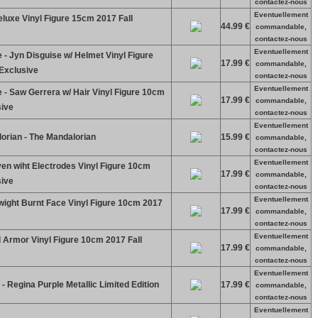
contactez-nous
Eventuellement
luxe Vinyl Figure 15cm 2017 Fall
44.99 €
commandable,
contactez-nous
Eventuellement
- Jyn Disguise w/ Helmet Vinyl Figure
17.99 €
commandable,
Exclusive
contactez-nous
Eventuellement
- Saw Gerrera w/ Hair Vinyl Figure 10cm
17.99 €
commandable,
sive
contactez-nous
Eventuellement
orian - The Mandalorian
15.99 €
commandable,
contactez-nous
Eventuellement
en wiht Electrodes Vinyl Figure 10cm
17.99 €
commandable,
sive
contactez-nous
Eventuellement
ight Burnt Face Vinyl Figure 10cm 2017
17.99 €
commandable,
contactez-nous
Eventuellement
 Armor Vinyl Figure 10cm 2017 Fall
17.99 €
commandable,
contactez-nous
Eventuellement
 Regina Purple Metallic Limited Edition
17.99 €
commandable,
contactez-nous
Eventuellement