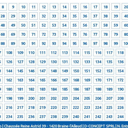
8
9
10
11
12
13
14
15
16
17
18
19
20
28
29
30
31
32
33
34
35
36
37
38
39
40
48
49
50
51
52
53
54
55
56
57
58
59
60
68
69
70
71
72
73
74
75
76
77
78
79
80
88
89
90
91
92
93
94
95
96
97
98
99
10
7
108
109
110
111
112
113
114
115
116
117
118
5
126
127
128
129
130
131
132
133
134
135
136
3
144
145
146
147
148
149
150
151
152
153
154
1
162
163
164
165
166
167
168
169
170
171
172
9
180
181
182
183
184
185
186
187
188
189
190
7
198
199
200
201
202
203
204
205
206
207
208
5
216
217
218
219
220
221
222
223
224
225
226
3
234
235
236
237
238
239
240
241
242
243
244
 | Chaussée Reine Astrid 39 - 1420 Braine-l'Alleud | D-CONCEPT SPRL | N. Ent