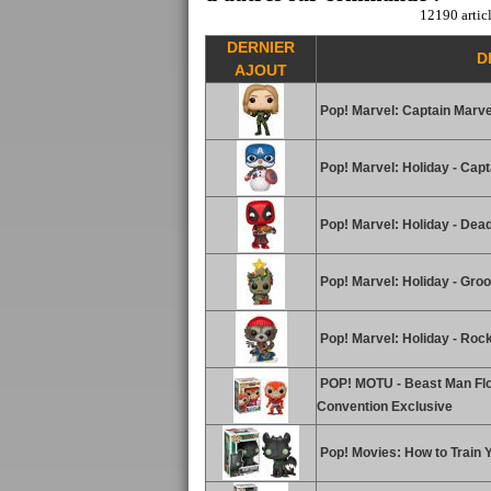
12190 articl
DERNIER
D
AJOUT
Pop! Marvel: Captain Marve
Pop! Marvel: Holiday - Cap
Pop! Marvel: Holiday - Dea
Pop! Marvel: Holiday - Groo
Pop! Marvel: Holiday - Roc
POP! MOTU - Beast Man Floc
Convention Exclusive
Pop! Movies: How to Train Y