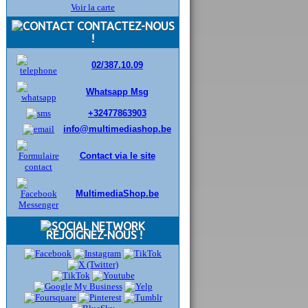
Voir la carte
CONTACTEZ-NOUS
!
02/387.10.09
Whatsapp Msg
+32477863903
info@multimediashop.be
Contact via le site
MultimediaShop.be
REJOIGNEZ-NOUS !