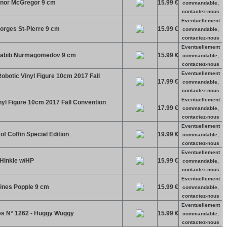
onor McGregor 9 cm
15.99 €
commandable,
contactez-nous
Eventuellement
orges St-Pierre 9 cm
15.99 €
commandable,
contactez-nous
Eventuellement
Khabib Nurmagomedov 9 cm
15.99 €
commandable,
contactez-nous
Eventuellement
obotic Vinyl Figure 10cm 2017 Fall
17.99 €
commandable,
contactez-nous
Eventuellement
yl Figure 10cm 2017 Fall Convention
17.99 €
commandable,
contactez-nous
Eventuellement
f Coffin Special Edition
19.99 €
commandable,
contactez-nous
Eventuellement
Hinkle w/HP
15.99 €
commandable,
contactez-nous
Eventuellement
rines Popple 9 cm
15.99 €
commandable,
contactez-nous
Eventuellement
s N° 1262 - Huggy Wuggy
15.99 €
commandable,
contactez-nous