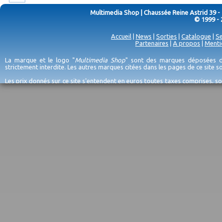
Multimedia Shop | Chaussée Reine Astrid 39 -
© 1999 - 
Accueil
|
News
|
Sorties
|
Catalogue
|
Se
Partenaires
|
A propos
|
Menti
La marque et le logo "
Multimedia Shop
" sont des marques déposées de
strictement interdite. Les autres marques citées dans les pages de ce site 
Les prix donnés sur ce site s'entendent en euros toutes taxes comprises, so
erreurs d'encodage, et sauf épuisement du stock et/ou impossibilité de r