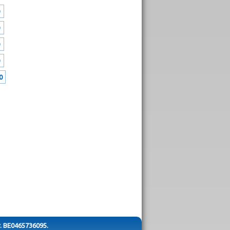
0
r. BE0465736095.