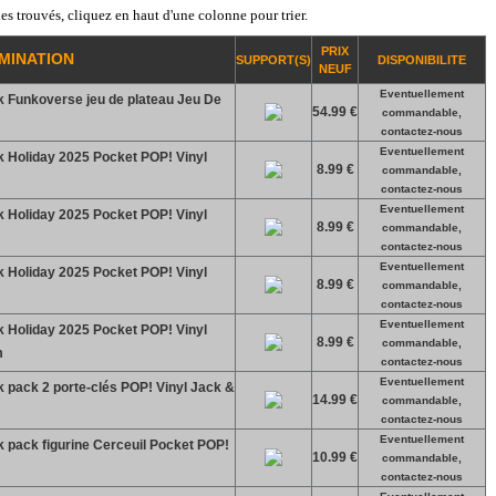
es trouvés, cliquez en haut d'une colonne pour trier.
PRIX
MINATION
SUPPORT(S)
DISPONIBILITE
NEUF
Eventuellement
 Funkoverse jeu de plateau Jeu De
54.99 €
commandable,
contactez-nous
Eventuellement
 Holiday 2025 Pocket POP! Vinyl
8.99 €
commandable,
contactez-nous
Eventuellement
 Holiday 2025 Pocket POP! Vinyl
8.99 €
commandable,
contactez-nous
Eventuellement
 Holiday 2025 Pocket POP! Vinyl
8.99 €
commandable,
contactez-nous
Eventuellement
 Holiday 2025 Pocket POP! Vinyl
8.99 €
commandable,
m
contactez-nous
Eventuellement
 pack 2 porte-clés POP! Vinyl Jack &
14.99 €
commandable,
contactez-nous
Eventuellement
 pack figurine Cerceuil Pocket POP!
10.99 €
commandable,
contactez-nous