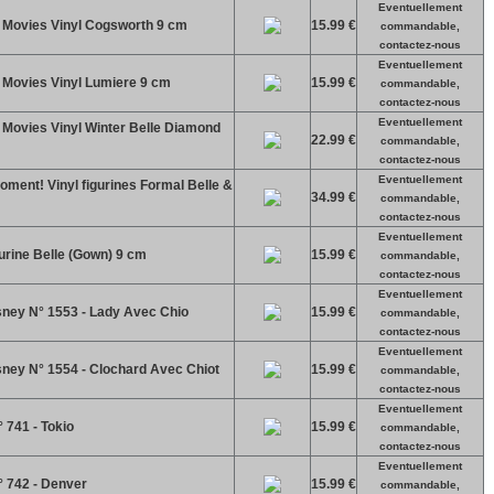
Eventuellement
! Movies Vinyl Cogsworth 9 cm
15.99 €
commandable,
contactez-nous
Eventuellement
! Movies Vinyl Lumiere 9 cm
15.99 €
commandable,
contactez-nous
Eventuellement
! Movies Vinyl Winter Belle Diamond
22.99 €
commandable,
contactez-nous
Eventuellement
oment! Vinyl figurines Formal Belle &
34.99 €
commandable,
contactez-nous
Eventuellement
gurine Belle (Gown) 9 cm
15.99 €
commandable,
contactez-nous
Eventuellement
isney N° 1553 - Lady Avec Chio
15.99 €
commandable,
contactez-nous
Eventuellement
sney N° 1554 - Clochard Avec Chiot
15.99 €
commandable,
contactez-nous
Eventuellement
 741 - Tokio
15.99 €
commandable,
contactez-nous
Eventuellement
° 742 - Denver
15.99 €
commandable,