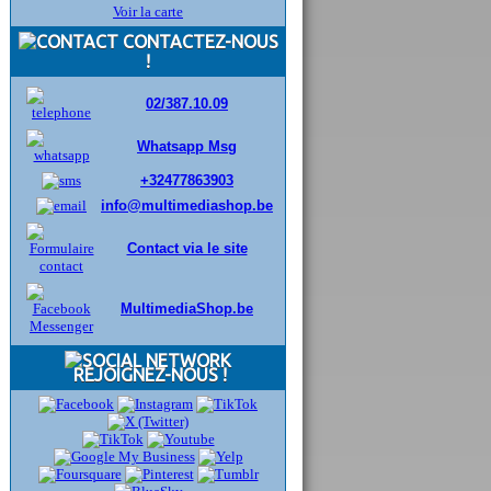
Voir la carte
CONTACTEZ-NOUS
!
02/387.10.09
Whatsapp Msg
+32477863903
info@multimediashop.be
Contact via le site
MultimediaShop.be
REJOIGNEZ-NOUS !