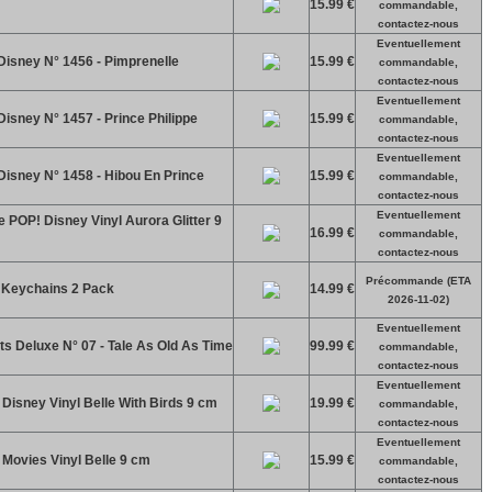
15.99 €
commandable,
contactez-nous
Eventuellement
Disney N° 1456 - Pimprenelle
15.99 €
commandable,
contactez-nous
Eventuellement
isney N° 1457 - Prince Philippe
15.99 €
commandable,
contactez-nous
Eventuellement
Disney N° 1458 - Hibou En Prince
15.99 €
commandable,
contactez-nous
Eventuellement
e POP! Disney Vinyl Aurora Glitter 9
16.99 €
commandable,
contactez-nous
Précommande (ETA
p Keychains 2 Pack
14.99 €
2026-11-02)
Eventuellement
ts Deluxe N° 07 - Tale As Old As Time
99.99 €
commandable,
contactez-nous
Eventuellement
 Disney Vinyl Belle With Birds 9 cm
19.99 €
commandable,
contactez-nous
Eventuellement
! Movies Vinyl Belle 9 cm
15.99 €
commandable,
contactez-nous