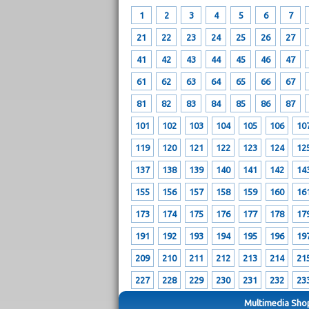
1
2
3
4
5
6
7
21
22
23
24
25
26
27
41
42
43
44
45
46
47
61
62
63
64
65
66
67
81
82
83
84
85
86
87
101
102
103
104
105
106
10
119
120
121
122
123
124
12
137
138
139
140
141
142
14
155
156
157
158
159
160
16
173
174
175
176
177
178
17
191
192
193
194
195
196
19
209
210
211
212
213
214
21
227
228
229
230
231
232
23
Multimedia Shop