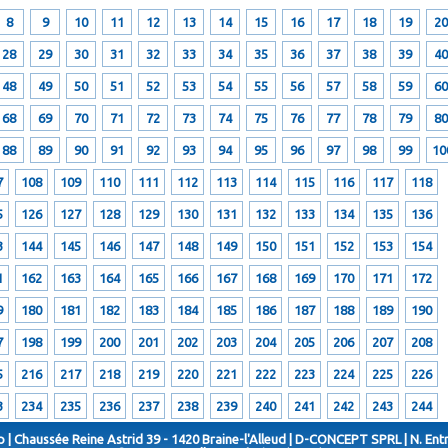
8
9
10
11
12
13
14
15
16
17
18
19
20
28
29
30
31
32
33
34
35
36
37
38
39
40
48
49
50
51
52
53
54
55
56
57
58
59
60
68
69
70
71
72
73
74
75
76
77
78
79
80
88
89
90
91
92
93
94
95
96
97
98
99
10
7
108
109
110
111
112
113
114
115
116
117
118
5
126
127
128
129
130
131
132
133
134
135
136
3
144
145
146
147
148
149
150
151
152
153
154
1
162
163
164
165
166
167
168
169
170
171
172
9
180
181
182
183
184
185
186
187
188
189
190
7
198
199
200
201
202
203
204
205
206
207
208
5
216
217
218
219
220
221
222
223
224
225
226
3
234
235
236
237
238
239
240
241
242
243
244
 | Chaussée Reine Astrid 39 - 1420 Braine-l'Alleud | D-CONCEPT SPRL | N. Ent