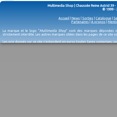
Multimedia Shop | Chaussée Reine Astrid 39 -
© 1999 - 
Accueil
|
News
|
Sorties
|
Catalogue
|
Se
Partenaires
|
A propos
|
Menti
La marque et le logo "
Multimedia Shop
" sont des marques déposées de
strictement interdite. Les autres marques citées dans les pages de ce site 
Les prix donnés sur ce site s'entendent en euros toutes taxes comprises, so
erreurs d'encodage, et sauf épuisement du stock et/ou impossibilité de r