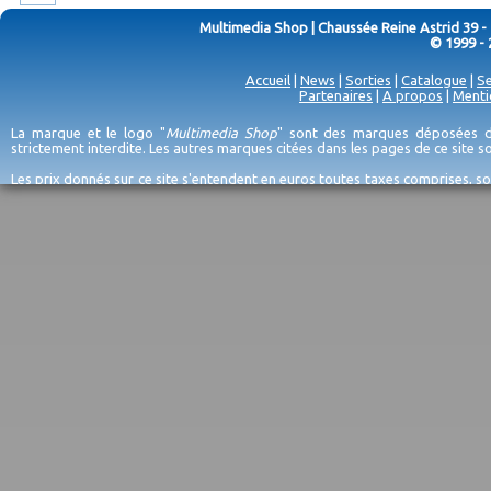
Multimedia Shop | Chaussée Reine Astrid 39 -
© 1999 - 
Accueil
|
News
|
Sorties
|
Catalogue
|
Se
Partenaires
|
A propos
|
Menti
La marque et le logo "
Multimedia Shop
" sont des marques déposées de
strictement interdite. Les autres marques citées dans les pages de ce site 
Les prix donnés sur ce site s'entendent en euros toutes taxes comprises, so
erreurs d'encodage, et sauf épuisement du stock et/ou impossibilité de r