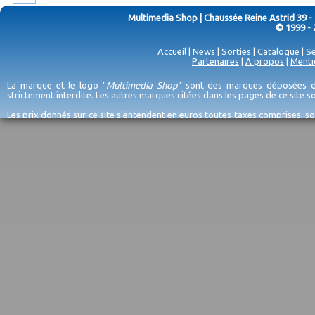
Multimedia Shop | Chaussée Reine Astrid 39 -
© 1999 - 
Accueil
|
News
|
Sorties
|
Catalogue
|
Se
Partenaires
|
A propos
|
Menti
La marque et le logo "
Multimedia Shop
" sont des marques déposées de
strictement interdite. Les autres marques citées dans les pages de ce site 
Les prix donnés sur ce site s'entendent en euros toutes taxes comprises, so
erreurs d'encodage, et sauf épuisement du stock et/ou impossibilité de r