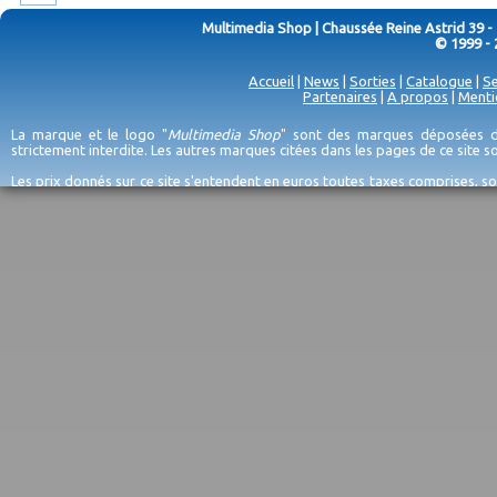
Multimedia Shop | Chaussée Reine Astrid 39 -
© 1999 - 
Accueil
|
News
|
Sorties
|
Catalogue
|
Se
Partenaires
|
A propos
|
Menti
La marque et le logo "
Multimedia Shop
" sont des marques déposées de
strictement interdite. Les autres marques citées dans les pages de ce site 
Les prix donnés sur ce site s'entendent en euros toutes taxes comprises, so
erreurs d'encodage, et sauf épuisement du stock et/ou impossibilité de r