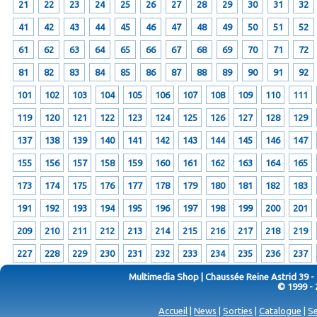
21
22
23
24
25
26
27
28
29
30
31
32
41
42
43
44
45
46
47
48
49
50
51
52
61
62
63
64
65
66
67
68
69
70
71
72
81
82
83
84
85
86
87
88
89
90
91
92
101
102
103
104
105
106
107
108
109
110
111
119
120
121
122
123
124
125
126
127
128
129
137
138
139
140
141
142
143
144
145
146
147
155
156
157
158
159
160
161
162
163
164
165
173
174
175
176
177
178
179
180
181
182
183
191
192
193
194
195
196
197
198
199
200
201
209
210
211
212
213
214
215
216
217
218
219
227
228
229
230
231
232
233
234
235
236
237
Multimedia Shop | Chaussée Reine Astrid 39 -
© 1999 - 
Accueil
|
News
|
Sorties
|
Catalogue
|
Se