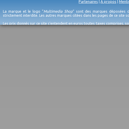
Partenaires
|
A propos
|
Menti
La marque et le logo "
Multimedia Shop
" sont des marques déposées de
strictement interdite. Les autres marques citées dans les pages de ce site 
Les prix donnés sur ce site s'entendent en euros toutes taxes comprises, so
erreurs d'encodage, et sauf épuisement du stock et/ou impossibilité de r