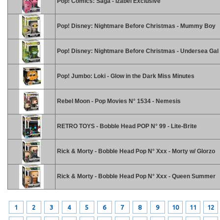
Pop! Comics: Saga - Izabel Exclusive
Pop! Disney: Nightmare Before Christmas - Mummy Boy
Pop! Disney: Nightmare Before Christmas - Undersea Gal
Pop! Jumbo: Loki - Glow in the Dark Miss Minutes
Rebel Moon - Pop Movies N° 1534 - Nemesis
RETRO TOYS - Bobble Head POP N° 99 - Lite-Brite
Rick & Morty - Bobble Head Pop N° Xxx - Morty w/ Glorzo
Rick & Morty - Bobble Head Pop N° Xxx - Queen Summer
1
2
3
4
5
6
7
8
9
10
11
12