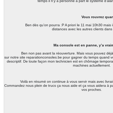
temps il n’y a personne à part le système d’al
 Vous rouvrez qua
		 Ben dès qu’on pourra :P A priori le 11 mai 10h30 mais il faudra être disciplinés et respecter les 
distances avec les autres clients dans
 Ma console est en panne, y’a vra
		 Ben non pas avant la réouverture. Mais vous pouvez déjà remplir et imprimer la fiche de réparation 
sur notre site reparationconsoles.be pour gagner du temps quand v
descriptif. De toute façon mon technicien est en chômage temporair
machines actuellement. 
		Voilà en résumé on continue à vous servir mais avec livraison et on espère rouvrir dès que possible. 
Commandez nous plein de trucs ça nous aide et ça vous aidera à pas
vos proches. 
