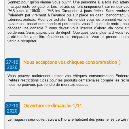
Sonnez pour qu’on vienne vous ouvrir. Une personne à la fois svp attend
masque reste obligatoire. Les retraits se font uniquement sur rendez-v
PAS jusqu’à 18h30 et PAS les Dimanche & jours fériés. Sans rendez-v
Paiement par virement à l’avance ou sur place en cash, bancontact,
Edenred/Sodexo. Pour vos achats, les rendez vous se prennent via l
n’avez pas passé commande et pris rendez-vous ? Inutile de rentrer no
déposer une console ? Vous devez vous inscrire d’abord via notre sit
bordereau. Sans papier, pas de dépôt. Quelques jours plus tard vous r
a été traitée, a pu être réparée ou est irréparable. Veuillez prendre con
venir la récupérer.
27-10
Nous acceptons vos chèques consommation :)
2020
Vous pouvez maintenant utliser vos chèques consommation Endenr
Petites restrictions : pas pour les produits dématérialés comme les rec
nous ne pouvons pas rendre de monnaie dessus.
27-10
Ouverture ce dimanche 1/11
2020
Le magasin sera ouvert suivant l'horaire habituel des jours fériés ce 1e