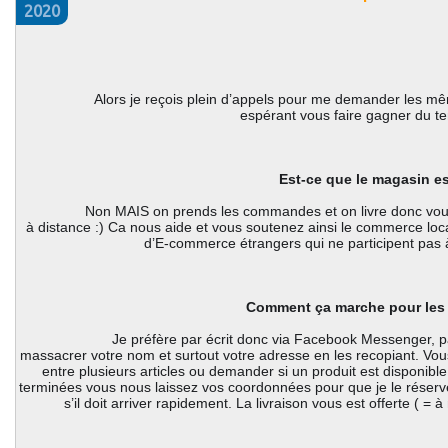
2020
		Alors je reçois plein d’appels pour me demander les même choses donc je vais les mettre ici en 
espérant vous faire gagner du t
 Est-ce que le magasin es
		 Non MAIS on prends les commandes et on livre donc vous pouvez continuer vos achats chez nous 
à distance :) Ca nous aide et vous soutenez ainsi le commerce loca
d’E-commerce étrangers qui ne participent pas 
Comment ça marche pour le
		 Je préfère par écrit donc via Facebook Messenger, par email ou via notre site pour ne pas 
massacrer votre nom et surtout votre adresse en les recopiant. Vou
entre plusieurs articles ou demander si un produit est disponible
terminées vous nous laissez vos coordonnées pour que je le réser
s’il doit arriver rapidement. La livraison vous est offerte ( = à