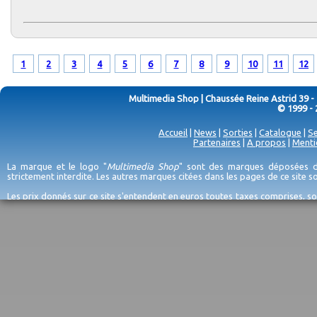
1
2
3
4
5
6
7
8
9
10
11
12
Multimedia Shop | Chaussée Reine Astrid 39 -
© 1999 - 
Accueil
|
News
|
Sorties
|
Catalogue
|
Se
Partenaires
|
A propos
|
Menti
La marque et le logo "
Multimedia Shop
" sont des marques déposées de
strictement interdite. Les autres marques citées dans les pages de ce site 
Les prix donnés sur ce site s'entendent en euros toutes taxes comprises, so
erreurs d'encodage, et sauf épuisement du stock et/ou impossibilité de r