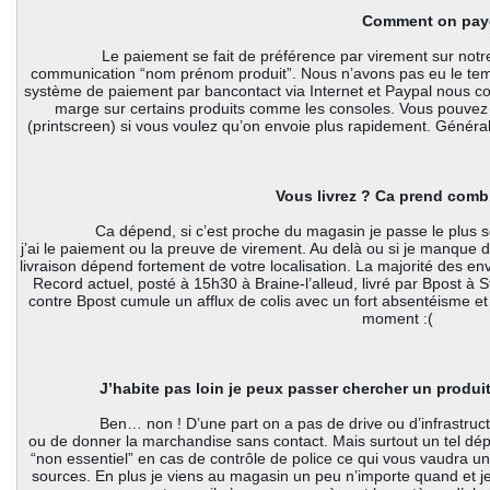
 Comment on pay
		 Le paiement se fait de préférence par virement sur notre compte BE90 7320 0065 7732 avec en 
communication “nom prénom produit”. Nous n’avons pas eu le temp
système de paiement par bancontact via Internet et Paypal nous co
marge sur certains produits comme les consoles. Vous pouvez 
(printscreen) si vous voulez qu’on envoie plus rapidement. Génér
 Vous livrez ? Ca prend comb
		 Ca dépend, si c’est proche du magasin je passe le plus souvent déposer moi-même le colis quand 
j’ai le paiement ou la preuve de virement. Au delà ou si je manque d
livraison dépend fortement de votre localisation. La majorité des envo
Record actuel, posté à 15h30 à Braine-l’alleud, livré par Bpost à S
contre Bpost cumule un afflux de colis avec un fort absentéisme et
moment :( 
J’habite pas loin je peux passer chercher un produ
		 Ben… non ! D’une part on a pas de drive ou d’infrastructure permettant d’accepter les paiements 
ou de donner la marchandise sans contact. Mais surtout un tel dé
“non essentiel” en cas de contrôle de police ce qui vous vaudra u
sources. En plus je viens au magasin un peu n’importe quand et je p