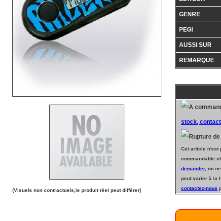
GENRE
PEGI
AUSSI SUR
REMARQUE
stock, contac
Cet article n'est
commandable che
demander
, on ne
peut varier à la
contactez-nous
p
(Visuels non contractuels,le produit réel peut différer)