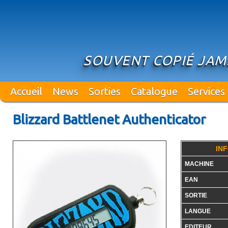
SOUVENT COPIÉ JAM
Accueil
News
Sorties
Catalogue
Services
Blizzard Battlenet Authenticator
IN
MACHINE
EAN
SORTIE
LANGUE
EDITEUR