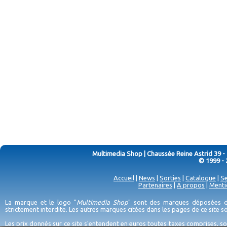
Multimedia Shop | Chaussée Reine Astrid 39 -
© 1999 - 
Accueil
|
News
|
Sorties
|
Catalogue
|
Se
Partenaires
|
A propos
|
Menti
La marque et le logo "
Multimedia Shop
" sont des marques déposées de
strictement interdite. Les autres marques citées dans les pages de ce site 
Les prix donnés sur ce site s'entendent en euros toutes taxes comprises, so