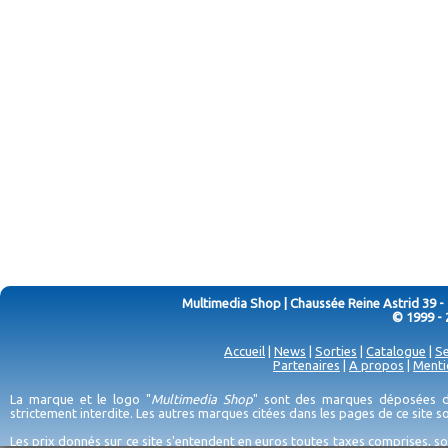
Multimedia Shop | Chaussée Reine Astrid 39 -
© 1999 - 
Accueil
|
News
|
Sorties
|
Catalogue
|
Se
Partenaires
|
A propos
|
Menti
La marque et le logo "
Multimedia Shop
" sont des marques déposées de
strictement interdite. Les autres marques citées dans les pages de ce site 
Les prix donnés sur ce site s'entendent en euros toutes taxes comprises, so