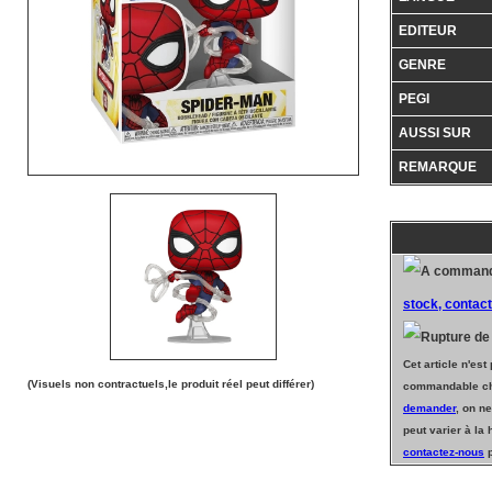
EDITEUR
GENRE
PEGI
AUSSI SUR
REMARQUE
stock, contac
Cet article n'est
(Visuels non contractuels,le produit réel peut différer)
commandable che
demander
, on ne
peut varier à la
contactez-nous
p