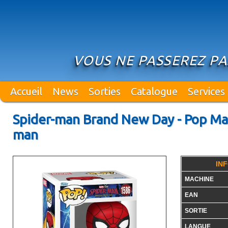
VOUS NE PASSEREZ PAS
Accueil
News
Sorties
Catalogue
Services
Spider-man Brand New Day - Pop Mar
man
IN
MACHINE
EAN
SORTIE
LANGUE